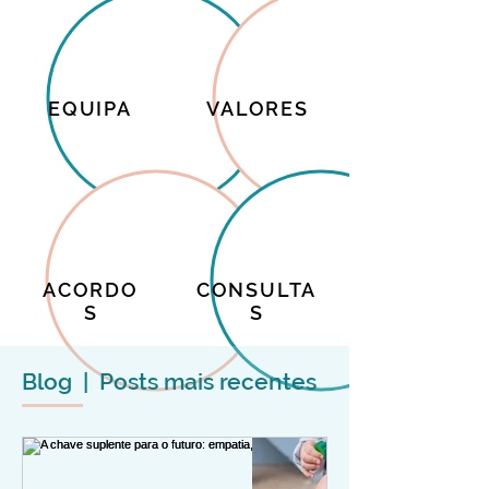
EQUIPA
VALORES
ACORDO
CONSULTA
S
S
Blog | Posts mais recentes