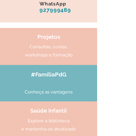
WhatsApp
927999489
Projetos
Consultas, cursos,
workshops e formação
#FamíliaPdG
Conheça as vantagens
Saúde Infantil
Explore a biblioteca
e mantenha-se atualizado