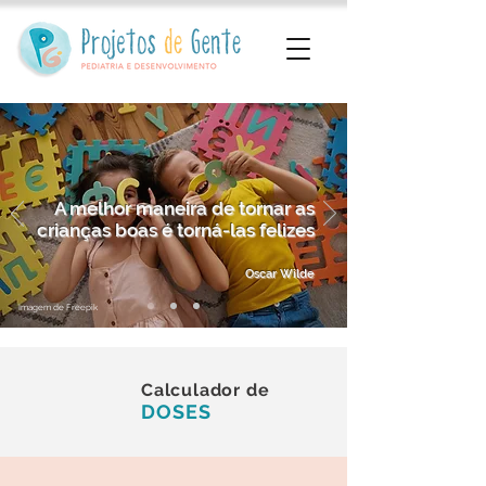
A melhor maneira de tornar as
crianças boas é torná-las felizes
Oscar Wilde
Imagem de Freepik
Calculador de
DOSES