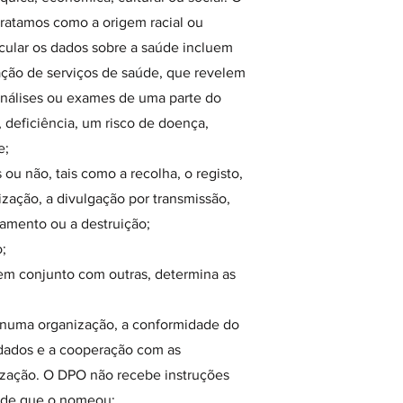
tratamos como a origem racial ou
icular os dados sobre a saúde incluem
tação de serviços de saúde, que revelem
 análises ou exames de uma parte do
 deficiência, um risco de doença,
e;
u não, tais como a recolha, o registo,
lização, a divulgação por transmissão,
gamento ou a destruição;
;
 em conjunto com outras, determina as
 numa organização, a conformidade do
 dados e a cooperação com as
ização. O DPO não recebe instruções
dade que o nomeou;