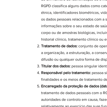
RGPD classifica alguns dados como cate
étnica, identificadores biométricos, vi
os dados pessoais relacionados com a s
informações sobre o seu estado de saúd
corpo ou de amostras biológicas, inclu
historial clínico, tratamento clínico o
Tratamento de dados:
conjunto de opera
a organização, a estruturação, a conser
difusão ou qualquer outra forma de dis
Titular dos dados:
pessoa singular ident
Responsável pelo tratamento:
pessoa si
finalidades e os meios de tratamento d
Encarregado da proteção de dados (data 
tratamento de dados pessoais com o RG
autoridades de controlo em causa, faz
relativamente ao exercício das suas f