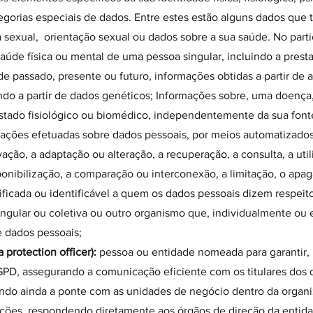
gorias especiais de dados. Entre estes estão alguns dados que 
da sexual, orientação sexual ou dados sobre a sua saúde. No part
aúde física ou mental de uma pessoa singular, incluindo a pres
e passado, presente ou futuro, informações obtidas a partir de
indo a partir de dados genéticos; Informações sobre, uma doença,
u estado fisiológico ou biomédico, independentemente da sua font
ções efetuadas sobre dados pessoais, por meios automatizados o
vação, a adaptação ou alteração, a recuperação, a consulta, a uti
ponibilização, a comparação ou interconexão, a limitação, o apa
ificada ou identificável a quem os dados pessoais dizem respeito
ngular ou coletiva ou outro organismo que, individualmente ou
e dados pessoais;
protection officer):
pessoa ou entidade nomeada para garantir,
PD, assegurando a comunicação eficiente com os titulares dos
endo ainda a ponte com as unidades de negócio dentro da organ
unções, respondendo diretamente aos órgãos de direção da enti