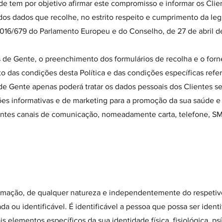
ade tem por objetivo afirmar este compromisso e informar os Clie
dos dados que recolhe, no estrito respeito e cumprimento da legi
6/679 do Parlamento Europeu e do Conselho, de 27 de abril de
os de Gente, o preenchimento dos formulários de recolha e o for
 das condições desta Política e das condições específicas refer
de Gente apenas poderá tratar os dados pessoais dos Clientes se
es informativas e de marketing para a promoção da sua saúde e
rentes canais de comunicação, nomeadamente carta, telefone, SM
rmação, de qualquer natureza e independentemente do respetiv
ada ou identificável. É identificável a pessoa que possa ser ident
 elementos específicos da sua identidade física, fisiológica, psí