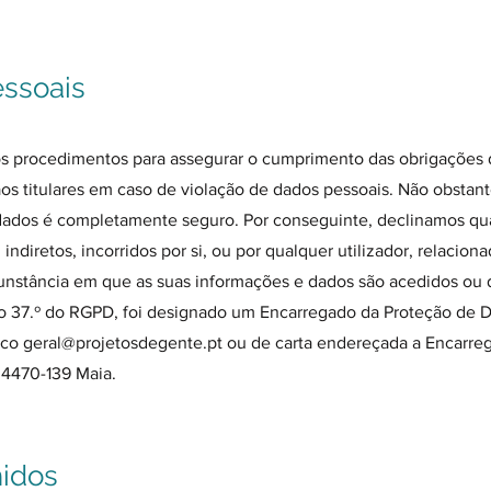
essoais
 procedimentos para assegurar o cumprimento das obrigações d
e aos titulares em caso de violação de dados pessoais. Não obst
ados é completamente seguro. Por conseguinte, declinamos qua
indiretos, incorridos por si, ou por qualquer utilizador, relacion
rcunstância em que as suas informações e dados são acedidos ou
tigo 37.º do RGPD, foi designado um Encarregado da Proteção de 
nico
geral@projetosdegente.pt
ou de carta endereçada a Encarreg
 4470-139 Maia.
hidos