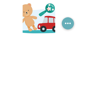
Tragam apenas um ou dois
brinquedos
Prefiram brinquedos apelativos mas fáceis
de limpar
Contingência COVID-19
* Podem aplicar-se custos associados ao
fornecimento de equipamento