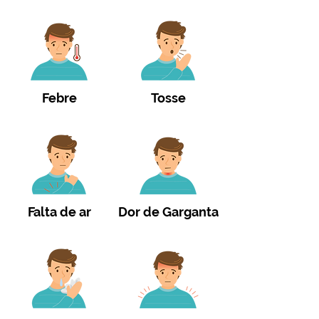
Febre
Tosse
Falta de ar
Dor de Garganta